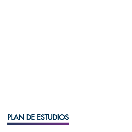
Periodo de ingreso
Anual
Sedes
Campus Cadereyta
PLAN DE ESTUDIOS