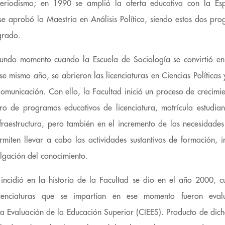
periodismo; en 1990 se amplió la oferta educativa con la Esp
e aprobó la Maestría en Análisis Político, siendo estos dos pro
grado.
undo momento cuando la Escuela de Sociología se convirtió en
ese mismo año, se abrieron las licenciaturas en Ciencias Políticas
municación. Con ello, la Facultad inició un proceso de crecimie
ro de programas educativos de licenciatura, matrícula estudian
nfraestructura, pero también en el incremento de las necesidad
miten llevar a cabo las actividades sustantivas de formación, in
ulgación del conocimiento.
incidió en la historia de la Facultad se dio en el año 2000, 
icenciaturas que se impartían en ese momento fueron eva
a la Evaluación de la Educación Superior (CIEES). Producto de dic