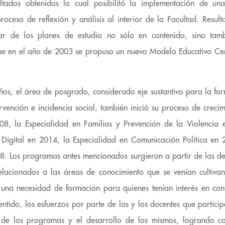
ultados obtenidos lo cual posibilitó la implementación de un
proceso de reflexión y análisis al interior de la Facultad. Result
cular de los planes de estudio no sólo en contenido, sino tam
e en el año de 2003 se propuso un nuevo Modelo Educativo Cen
 años, el área de posgrado, considerado eje sustantivo para la fo
tervención e incidencia social, también inició su proceso de creci
08, la Especialidad en Familias y Prevención de la Violencia
Digital en 2014, la Especialidad en Comunicación Política en
18. Los programas antes mencionados surgieron a partir de las 
relacionados a las áreas de conocimiento que se venían cultiva
una necesidad de formación para quienes tenían interés en cont
entido, los esfuerzos por parte de las y los docentes que particip
 de los programas y el desarrollo de los mismos, logrando co